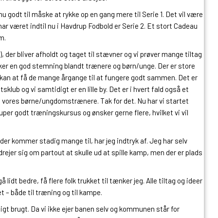
 nu godt til måske at rykke op en gang mere til Serie 1. Det vil være
 har været indtil nu i Havdrup Fodbold er Serie 2. Et stort Cadeau
m.
, der bliver afholdt og taget til stævner og vi prøver mange tiltag
ersker en god stemning blandt trænere og børn/unge. Der er store
e kan at få de mange årgange til at fungere godt sammen. Det er
ub og vi samtidigt er en lille by. Det er i hvert fald også et
lle vores børne/ungdomstrænere. Tak for det. Nu har vi startet
uper godt træningskursus og ønsker gerne flere, hvilket vi vil
 der kommer stadig mange til, har jeg indtryk af. Jeg har selv
 drejer sig om partout at skulle ud at spille kamp, men der er plads
idt bedre, få flere folk trukket til tænker jeg. Alle tiltag og ideer
 – både til træning og til kampe.
ttigt brugt. Da vi ikke ejer banen selv og kommunen står for