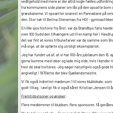
vedligehold med mere er der altid nogle fælles udfordringe
fra kommunens side planer om lås på den opsatte bom og de
græsbanerne. Vi opsætter snarest en Pannabane på områ
den. Stor tak til Betina Steneman fra HGI - gymnastikken 
En lille sjov historie fra året, var da Brøndbys fans hav
over 100 Sydsiden tilhængere ud til en kamp her i Havdrup
det var fint at vores tribunefarver var de samme som B
må sige, at de opførte sig utroligt eksemplarisk.
Jeg har fundet ud af, at vi har 100-års jubilæum den 15. a
gerne komme med ideer og lade mig vide, hvis I kender m
hvor de skal inviteres. Jeg søger naturligvis også gode his
angiveligt i 1970érne der blev Sjællandsmestre.
Vi fik også indrettet møderum 1 til vores klublokale, so
godt tiltag. I øvrigt fik vi også kåret Kristian Jensen til 
Fremtidsvisoner og ønsker
:
Flere medlemmer til klubben, flere sponsorer, få genåbn