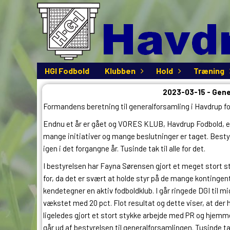
HGI Fodbold
Klubben
Hold
Træning
2023-03-15 - Gene
Formandens beretning til generalforsamling i Havdrup fod
Endnu et år er gået og VORES KLUB, Havdrup Fodbold, er 
mange initiativer og mange beslutninger er taget. Bestyr
igen i det forgangne år. Tusinde tak til alle for det.
I bestyrelsen har Fayna Sørensen gjort et meget stort s
for, da det er svært at holde styr på de mange kontingent
kendetegner en aktiv fodboldklub. I går ringede DGI til mi
vækstet med 20 pct. Flot resultat og dette viser, at der 
ligeledes gjort et stort stykke arbejde med PR og hjem
går ud af bestyrelsen til generalforsamlingen. Tusinde ta