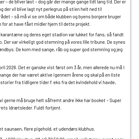
r – de bliver løst – dog går der mange gange lidt lang tid. Der er
r vil blive lagt nyt perlegrus på stien helt ned til
det – så må vi se om både klubben og byens borgere bruger
for at have fået midler hjem til dette projekt.
de karantæne og deres eget stadion var lukket for fans, så fandt
. Der var virkeligt god stemning på vores lille tribune. De synes
røndbys. De kom med sange, råb og super god stemning og jeg
pril 2026. Det er ganske vist først om 3 år, men allerede nu må I
ange der har været aktive igennem årene og skal på en liste
torier fra tidligere tider f. eks fra det kvindehold vi havde,
m vi gerne må bruge helt såfremt andre ikke har booket – Super
årets Idrætsleder. Fuldt fortjent.
et saunaen, flere pigehold, et udendørs klubhus.