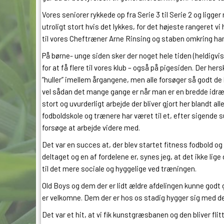
Vores seniorer rykkede op fra Serie 3 til Serie 2 og ligger
utroligt stort hvis det lykkes, for det højeste rangeret vi
til vores Cheftræner Arne Rinsing og staben omkring ha
På børne- unge siden sker der noget hele tiden (heldigvis)
for at få flere til vores klub – også på pigesiden. Der h
”huller” imellem årgangene, men alle forsøger så godt d
vel sådan det mange gange er når man er en bredde idrætskl
stort og uvurderligt arbejde der bliver gjort her blandt a
fodboldskole og trænere har været til et, efter sigende s
forsøge at arbejde videre med.
Det var en succes at, der blev startet fitness fodbold og
deltaget og en af fordelene er, synes jeg, at det ikke lige
til det mere sociale og hyggelige ved træningen.
Old Boys og dem der er lidt ældre afdelingen kunne godt gå l
er velkomne. Dem der er hos os stadig hygger sig med det
Det var et hit, at vi fik kunstgræsbanen og den bliver fli