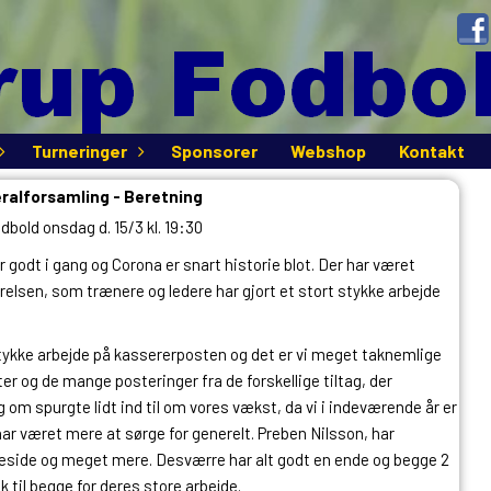
Turneringer
Sponsorer
Webshop
Kontakt
ralforsamling - Beretning
bold onsdag d. 15/3 kl. 19:30
godt i gang og Corona er snart historie blot. Der har været
elsen, som trænere og ledere har gjort et stort stykke arbejde
tykke arbejde på kassererposten og det er vi meget taknemlige
er og de mange posteringer fra de forskellige tiltag, der
g om spurgte lidt ind til om vores vækst, da vi i indeværende år er
har været mere at sørge for generelt. Preben Nilsson, har
meside og meget mere. Desværre har alt godt en ende og begge 2
k til begge for deres store arbejde.